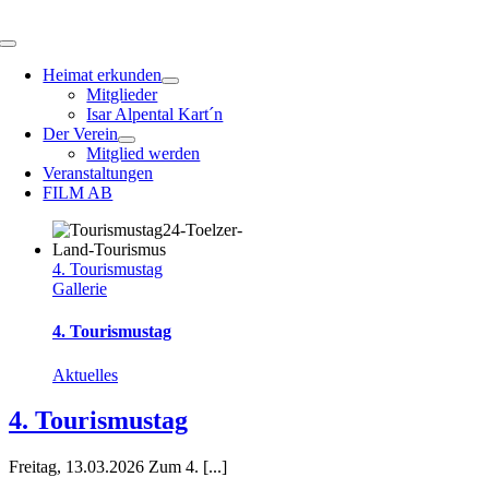
Zum
Inhalt
Toggle
springen
Navigation
Heimat erkunden
Mitglieder
Isar Alpental Kart´n
Der Verein
Mitglied werden
Veranstaltungen
FILM AB
4. Tourismustag
Gallerie
4. Tourismustag
Aktuelles
4. Tourismustag
Freitag, 13.03.2026 Zum 4. [...]