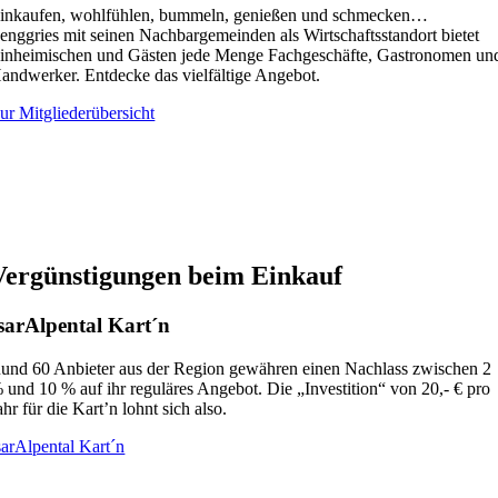
inkaufen, wohlfühlen, bummeln, genießen und schmecken…
enggries mit seinen Nachbargemeinden als Wirtschaftsstandort bietet
inheimischen und Gästen jede Menge Fachgeschäfte, Gastronomen un
andwerker. Entdecke das vielfältige Angebot.
ur Mitgliederübersicht
Vergünstigungen beim Einkauf
sarAlpental Kart´n
und 60 Anbieter aus der Region gewähren einen Nachlass zwischen 2
 und 10 % auf ihr reguläres Angebot. Die „Investition“ von 20,- € pro
ahr für die Kart’n lohnt sich also.
sarAlpental Kart´n