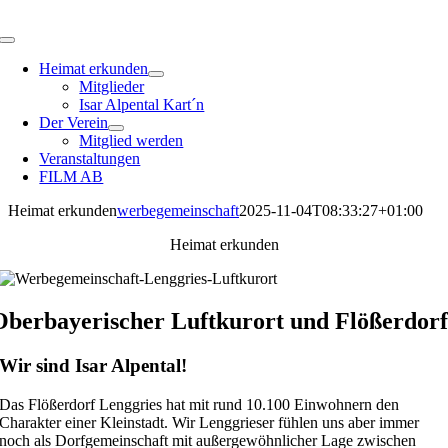
Zum
Inhalt
Toggle
springen
Navigation
Heimat erkunden
Mitglieder
Isar Alpental Kart´n
Der Verein
Mitglied werden
Veranstaltungen
FILM AB
Heimat erkunden
werbegemeinschaft
2025-11-04T08:33:27+01:00
Heimat erkunden
Oberbayerischer Luftkurort und Flößerdor
Wir sind Isar Alpental!
Das Flößerdorf Lenggries hat mit rund 10.100 Einwohnern den
Charakter einer Kleinstadt. Wir Lenggrieser fühlen uns aber immer
noch als Dorfgemeinschaft mit außergewöhnlicher Lage zwischen