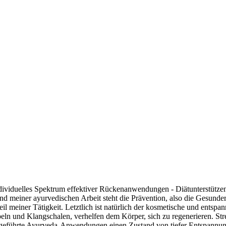
ndividuelles Spektrum effektiver Rückenanwendungen - Diätunterstütz
einer ayurvedischen Arbeit steht die Prävention, also die Gesunder
l meiner Tätigkeit. Letztlich ist natürlich der kosmetische und ent
eln und Klangschalen, verhelfen dem Körper, sich zu regenerieren. S
urchgeführte Ayurveda-Anwendungen einen Zustand von tiefer Entspannun