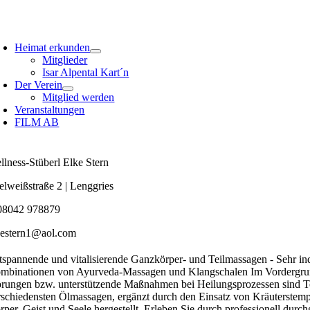
Zum
Inhalt
oggle
springen
avigation
Heimat erkunden
Mitglieder
Isar Alpental Kart´n
Der Verein
Mitglied werden
Veranstaltungen
FILM AB
llness-Stüberl Elke Stern
elweißstraße 2 | Lenggries
08042 978879
kestern1@aol.com
tspannende und vitalisierende Ganzkörper- und Teilmassagen - Sehr i
mbinationen von Ayurveda-Massagen und Klangschalen Im Vordergrund m
örungen bzw. unterstützende Maßnahmen bei Heilungsprozessen sind Tei
rschiedensten Ölmassagen, ergänzt durch den Einsatz von Kräuterstemp
rper, Geist und Seele hergestellt. Erleben Sie durch professionell d