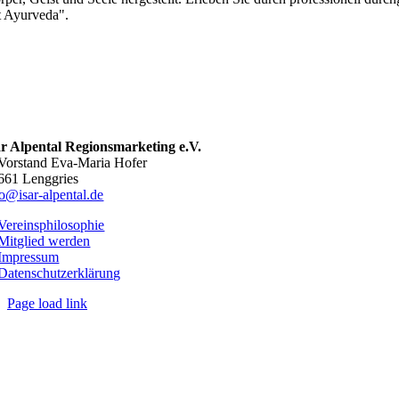
t Ayurveda".
ar Alpental Regionsmarketing e.V.
 Vorstand Eva-Maria Hofer
661 Lenggries
fo@isar-alpental.de
Vereinsphilosophie
Mitglied werden
Impressum
Datenschutzerklärung
Page load link
Nach
oben