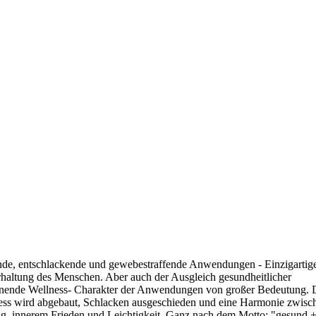
ende, entschlackende und gewebestraffende Anwendungen - Einzigartig
haltung des Menschen. Aber auch der Ausgleich gesundheitlicher
spannende Wellness- Charakter der Anwendungen von großer Bedeutung. 
tress wird abgebaut, Schlacken ausgeschieden und eine Harmonie zwisc
g, innerem Frieden und Leichtigkeit. Ganz nach dem Motto: "gesund + 