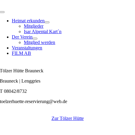
Zum
Inhalt
Toggle
springen
Navigation
Heimat erkunden
Mitglieder
Isar Alpental Kart´n
Der Verein
Mitglied werden
Veranstaltungen
FILM AB
Tölzer Hütte Brauneck
Brauneck | Lenggries
T 08042/8732
toelzerhuette-reservierung@web.de
Zur Tölzer Hütte