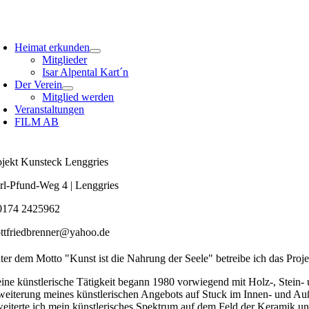
Zum
Inhalt
oggle
springen
avigation
Heimat erkunden
Mitglieder
Isar Alpental Kart´n
Der Verein
Mitglied werden
Veranstaltungen
FILM AB
ojekt Kunsteck Lenggries
rl-Pfund-Weg 4 | Lenggries
0174 2425962
ttfriedbrenner@yahoo.de
ter dem Motto "Kunst ist die Nahrung der Seele" betreibe ich das Proje
ine künstlerische Tätigkeit begann 1980 vorwiegend mit Holz-, Stein
weiterung meines künstlerischen Angebots auf Stuck im Innen- und Auß
weiterte ich mein künstlerisches Spektrum auf dem Feld der Keramik und 