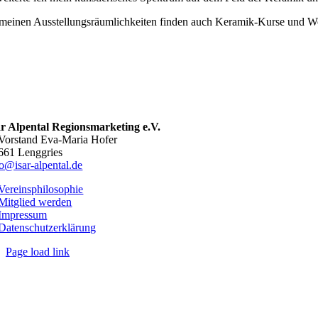
 meinen Ausstellungsräumlichkeiten finden auch Keramik-Kurse und Wo
ar Alpental Regionsmarketing e.V.
 Vorstand Eva-Maria Hofer
661 Lenggries
fo@isar-alpental.de
Vereinsphilosophie
Mitglied werden
Impressum
Datenschutzerklärung
Page load link
Nach
oben