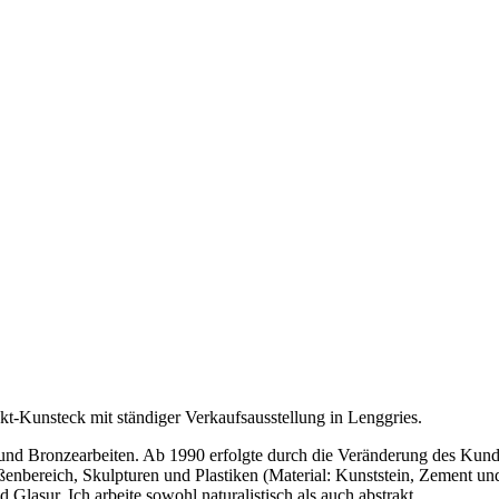
kt-Kunsteck mit ständiger Verkaufsausstellung in Lenggries.
- und Bronzearbeiten. Ab 1990 erfolgte durch die Veränderung des Ku
enbereich, Skulpturen und Plastiken (Material: Kunststein, Zement un
Glasur. Ich arbeite sowohl naturalistisch als auch abstrakt.