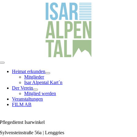
Zum
Inhalt
springen
Toggle
Navigation
Heimat erkunden
Mitglieder
Isar Alpental Kart´n
Der Verein
Mitglied werden
Veranstaltungen
FILM AB
Pflegedienst Isarwinkel
Sylvensteinstraße 56a | Lenggries