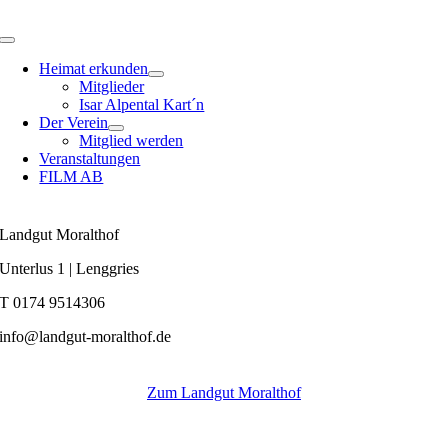
Zum
Inhalt
Toggle
springen
Navigation
Heimat erkunden
Mitglieder
Isar Alpental Kart´n
Der Verein
Mitglied werden
Veranstaltungen
FILM AB
Landgut Moralthof
Unterlus 1 | Lenggries
T 0174 9514306
info@landgut-moralthof.de
Zum Landgut Moralthof