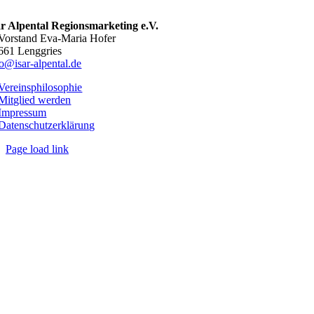
ar Alpental Regionsmarketing e.V.
 Vorstand Eva-Maria Hofer
661 Lenggries
fo@isar-alpental.de
Vereinsphilosophie
Mitglied werden
Impressum
Datenschutzerklärung
Page load link
Nach
oben