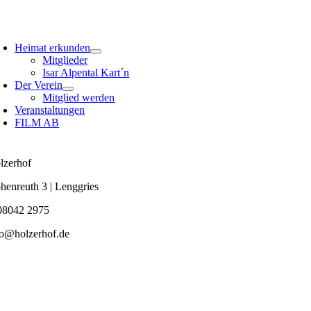
Zum
Inhalt
oggle
springen
avigation
Heimat erkunden
Mitglieder
Isar Alpental Kart´n
Der Verein
Mitglied werden
Veranstaltungen
FILM AB
lzerhof
henreuth 3 | Lenggries
08042 2975
fo@holzerhof.de