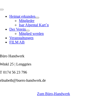
Zum
Inhalt
Toggle
springen
Navigation
Heimat erkunden
Mitglieder
Isar Alpental Kart´n
Der Verein
Mitglied werden
Veranstaltungen
FILM AB
Büro Handwerk
Winkl 25 | Lenggries
T 0174 56 23 796
elisabeth@buero-handwerk.de
Zum Büro-Handwerk