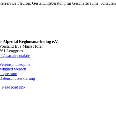
eferservice Fleurop, Gestaltungsberatung für Geschäftsräume, Schaufen
ar Alpental Regionsmarketing e.V.
 Vorstand Eva-Maria Hofer
661 Lenggries
fo@isar-alpental.de
Vereinsphilosophie
Mitglied werden
Impressum
Datenschutzerklärung
Page load link
Nach
oben