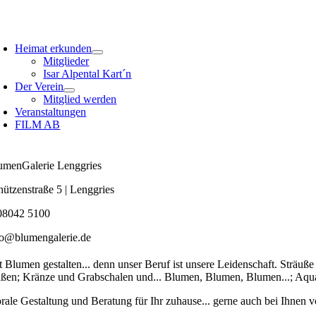
Zum
Inhalt
oggle
springen
avigation
Heimat erkunden
Mitglieder
Isar Alpental Kart´n
Der Verein
Mitglied werden
Veranstaltungen
FILM AB
umenGalerie Lenggries
hützenstraße 5 | Lenggries
08042 5100
fo@blumengalerie.de
t Blumen gestalten... denn unser Beruf ist unsere Leidenschaft. Sträu
ßen; Kränze und Grabschalen und... Blumen, Blumen, Blumen...; Aqua
orale Gestaltung und Beratung für Ihr zuhause... gerne auch bei Ihnen v